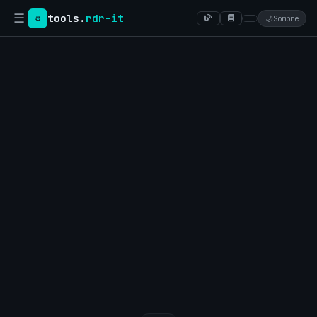
☰
tools.
rdr-it
⚙
🌙
Sombre