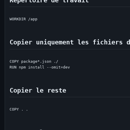
WORKDIR /app

Copier uniquement les fichiers 
COPY package*.json ./

RUN npm install --omit=dev

Copier le reste
COPY . .
