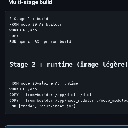
Multi-stage build
# Stage 1 : build

FROM node:20 AS builder

WORKDIR /app

COPY . .

RUN npm ci && npm run build

Stage 2 : runtime (image légère
FROM node:20-alpine AS runtime

WORKDIR /app

COPY --from=builder /app/dist ./dist

COPY --from=builder /app/node_modules ./node_modules