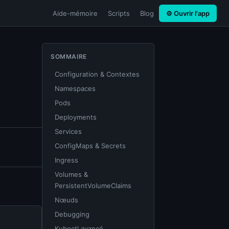
Aide-mémoire
Scripts
Blog
⚙ Ouvrir l'app
SOMMAIRE
Configuration & Contextes
Namespaces
Pods
Deployments
Services
ConfigMaps & Secrets
Ingress
Volumes &
PersistentVolumeClaims
Nœuds
Debugging
Kubectl avancé