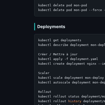
kubectl delete pod mon-pod         
kubectl delete pod mon-pod --force 
Deployments
kubectl get deployments

kubectl describe deployment mon-depl
Créer / Mettre à jour

kubectl apply -f deployment.yaml

kubectl create deployment nginx --im
Scaler

kubectl scale deployment mon-deploy 
kubectl autoscale deployment mon-dep
Rollout

kubectl rollout status deployment/mo
kubectl rollout 
history
 deployment/m