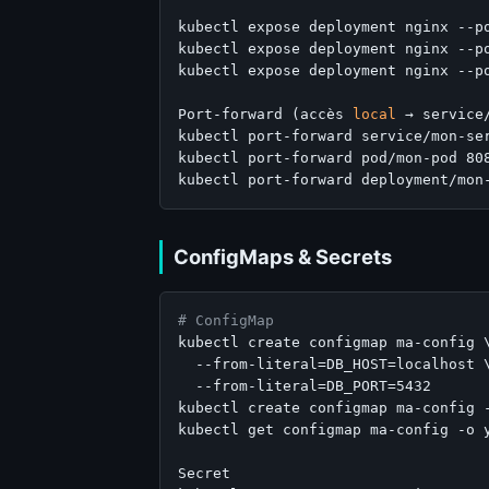
kubectl expose deployment nginx --p
kubectl expose deployment nginx --p
kubectl expose deployment nginx --p
Port-forward (accès 
local
 → service/
kubectl port-forward service/mon-ser
kubectl port-forward pod/mon-pod 808
ConfigMaps & Secrets
# ConfigMap
kubectl create configmap ma-config \
  --from-literal=DB_HOST=localhost \
  --from-literal=DB_PORT=5432

kubectl create configmap ma-config -
kubectl get configmap ma-config -o y
Secret
