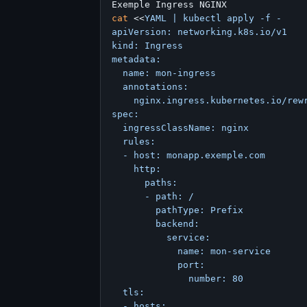
cat
 <<
YAML | kubectl apply -f -

apiVersion: networking.k8s.io/v1

kind: Ingress

metadata:

  name: mon-ingress

  annotations:

    nginx.ingress.kubernetes.io/rewr
spec:

  ingressClassName: nginx

  rules:

  - host: monapp.exemple.com

    http:

      paths:

      - path: /

        pathType: Prefix

        backend:

          service:

            name: mon-service

            port:

              number: 80

  tls:

  - hosts:
