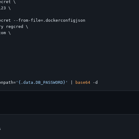
cret \

23 \

cret --from-file=.dockerconfigjson

y regcred \

om \

onpath=
'{.data.DB_PASSWORD}'
 | 
base64

