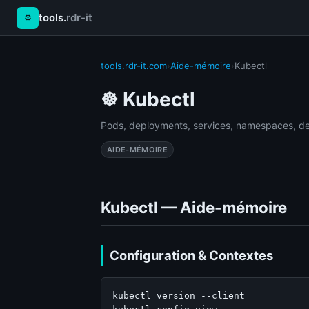
⚙
tools.
rdr-it
tools.rdr-it.com
›
Aide-mémoire
›
Kubectl
☸️ Kubectl
Pods, deployments, services, namespaces, d
AIDE-MÉMOIRE
Kubectl — Aide-mémoire
Configuration & Contextes
kubectl version --client
