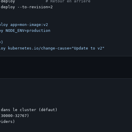
-deploy             
# Retour en arrière
deploy --to-revision=2

loy app=mon-image:v2

y NODE_ENV=production

)

dans le cluster (défaut)

30000-32767)

iders)
