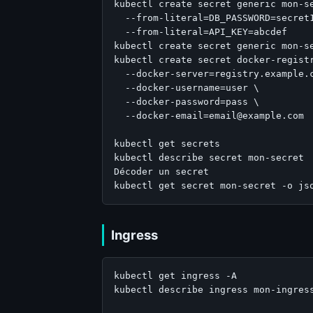
kubectl create secret generic mon-se
  --from-literal=DB_PASSWORD=secret1
  --from-literal=API_KEY=abcdef

kubectl create secret generic mon-se
kubectl create secret docker-registr
  --docker-server=registry.example.c
  --docker-username=user \

  --docker-password=pass \

  --docker-email=email@example.com

kubectl get secrets

kubectl describe secret mon-secret

Décoder un secret

kubectl get secret mon-secret -o js
Ingress
kubectl get ingress -A

kubectl describe ingress mon-ingress