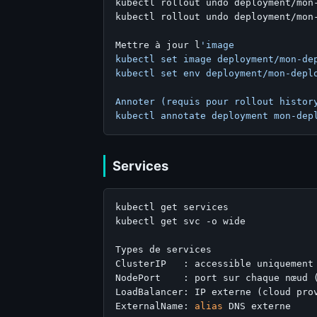
kubectl rollout undo deployment/mon
kubectl rollout undo deployment/mon-
Mettre à jour l
'image

kubectl set image deployment/mon-dep
kubectl set env deployment/mon-deplo
Annoter (requis pour rollout history
Services
kubectl get services

kubectl get svc -o wide

Types de services

ClusterIP   : accessible uniquement 
NodePort    : port sur chaque nœud (
LoadBalancer: IP externe (cloud prov
ExternalName: 
alias
 DNS externe
