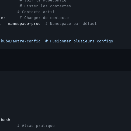
         
# Voir la kubeconfig
         
# Lister les contextes
        
# Contexte actif
ter      
# Changer de contexte
t --namespace=prod  
# Namespace par défaut
# Alias pratique