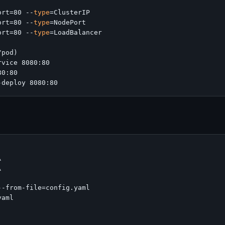
ort=80 --
type
=ClusterIP

ort=80 --
type
=NodePort

ort=80 --
type
=LoadBalancer

pod)

vice 8080:80

0:80





-from-file=config.yaml

aml
