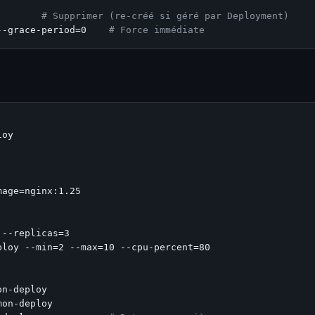
        
# Supprimer (re-créé si géré par Deployment)
--grace-period=0    
# Force immédiate
oy

age=nginx:1.25

--replicas=3

loy --min=2 --max=10 --cpu-percent=80

n-deploy

on-deploy
