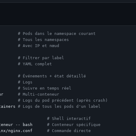
        
# Pods dans le namespace courant
        
# Tous les namespaces
        
# Avec IP et nœud
        
# Filtrer par label
        
# YAML complet
        
# Événements + état détaillé
        
# Logs
        
# Suivre en temps réel
ur      
# Multi-conteneur
        
# Logs du pod précédent (après crash)
tainers 
# Logs de tous les pods d'un label
                    
# Shell interactif
teneur -- bash      
# Conteneur spécifique
inx/nginx.conf      
# Commande directe